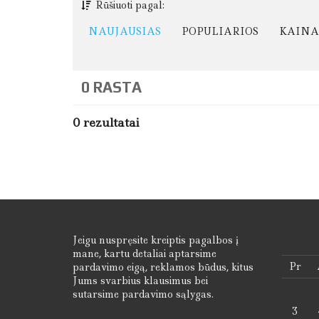
P
Rūšiuoti pagal:
I
R
NAUJAUSIAS
POPULIARIOS
KAINA 
K
I
M
A
S
0 RASTA
N
0 rezultatai
T
N
U
O
M
A
V
I
M
A
Jeigu nuspręsite kreiptis pagalbos į
S
mane, kartu detaliai aptarsime
Pr
pardavimo eigą, reklamos būdus, kitus
G
Jums svarbius klausimus bei
E
sutarsime pardavimo sąlygas.
O
3
D