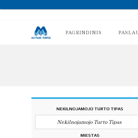
PAGRINDINIS
PASLA
K
O
N
S
U
L
T
A
C
NEKILNOJAMOJO TURTO TIPAS
I
J
A
Nekilnojamojo Turto Tipas
N
T
MIESTAS
K