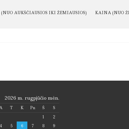
(NUO AUKŠČIAUSIOS IKI ŽEMIAUSIOS)
KAINA (NUO Ž
2026 m. rugpjūčio mėn.
A
T
K
Pn
Š
S
1
2
4
5
6
7
8
9