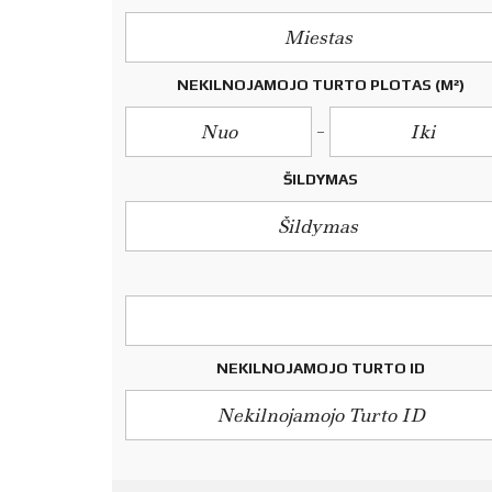
L
A
Miestas
U
S
I
NEKILNOJAMOJO TURTO PLOTAS
(M²)
M
A
I
S
ŠILDYMAS
N
Šildymas
T
P
A
R
D
A
V
I
NEKILNOJAMOJO TURTO ID
M
A
S
N
T