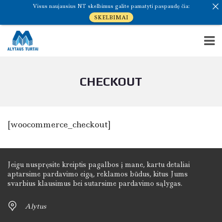
Visus naujausius NT skelbimus galite pamatyti paspaudę čia:
SKELBIMAI
CHECKOUT
[woocommerce_checkout]
Jeigu nuspręsite kreiptis pagalbos į mane, kartu detaliai
aptarsime pardavimo eigą, reklamos būdus, kitus Jums
svarbius klausimus bei sutarsime pardavimo sąlygas.
Alytus