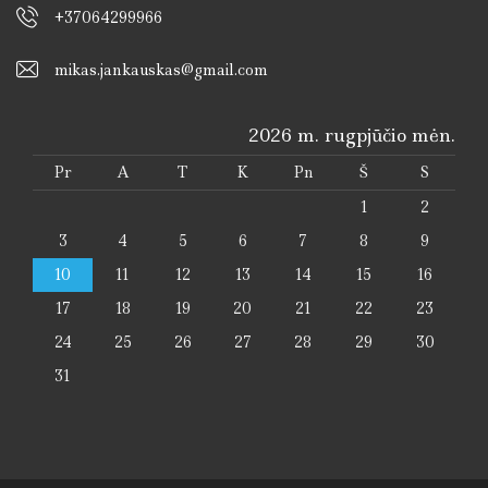
+37064299966
mikas.jankauskas@gmail.com
2026 m. rugpjūčio mėn.
Pr
A
T
K
Pn
Š
S
1
2
3
4
5
6
7
8
9
10
11
12
13
14
15
16
17
18
19
20
21
22
23
24
25
26
27
28
29
30
31