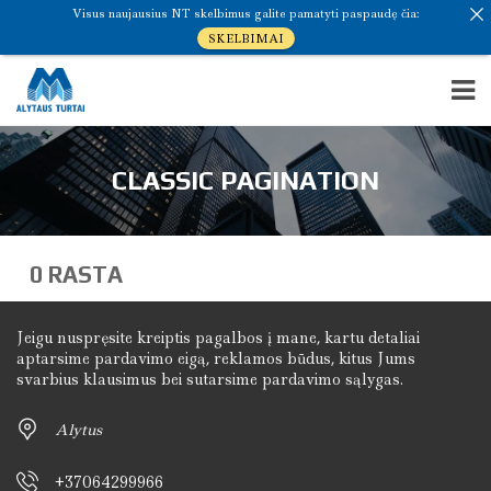
Visus naujausius NT skelbimus galite pamatyti paspaudę čia:
SKELBIMAI
CLASSIC PAGINATION
0 RASTA
Jeigu nuspręsite kreiptis pagalbos į mane, kartu detaliai
aptarsime pardavimo eigą, reklamos būdus, kitus Jums
svarbius klausimus bei sutarsime pardavimo sąlygas.
Alytus
+37064299966