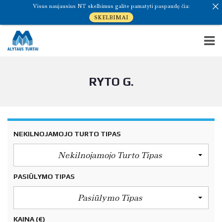
Visus naujausius NT skelbimus galite pamatyti paspaudę čia:
SKELBIMAI
RYTO G.
NEKILNOJAMOJO TURTO TIPAS
Nekilnojamojo Turto Tipas
PASIŪLYMO TIPAS
Pasiūlymo Tipas
KAINA
(€)