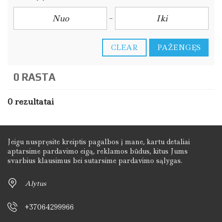
CLEAR
PAŽENGĘS
0 RASTA
0 rezultatai
Jeigu nuspręsite kreiptis pagalbos į mane, kartu detaliai
aptarsime pardavimo eigą, reklamos būdus, kitus Jums
svarbius klausimus bei sutarsime pardavimo sąlygas.
Alytus
+37064299966