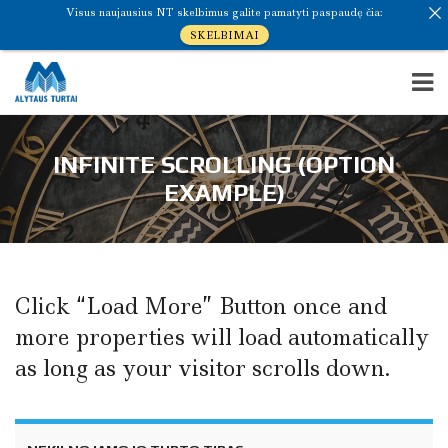
Visus naujausius NT skelbimus galite pamatyti paspaudę čia:
SKELBIMAI
INFINITE SCROLLING (OPTION
EXAMPLE)
Click “Load More” Button once and
more properties will load automatically
as long as your visitor scrolls down.