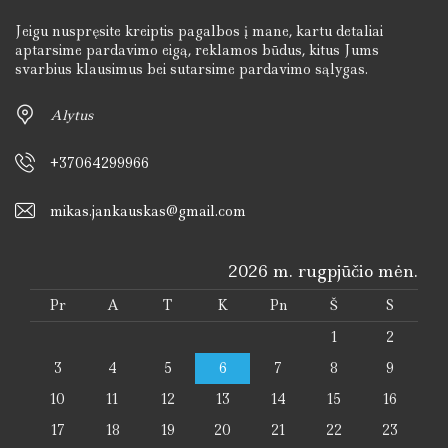
Jeigu nuspręsite kreiptis pagalbos į mane, kartu detaliai
aptarsime pardavimo eigą, reklamos būdus, kitus Jums
svarbius klausimus bei sutarsime pardavimo sąlygas.
Alytus
+37064299966
mikas.jankauskas@gmail.com
2026 m. rugpjūčio mėn.
Pr
A
T
K
Pn
Š
S
1
2
3
4
5
6
7
8
9
10
11
12
13
14
15
16
17
18
19
20
21
22
23