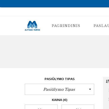
PAGRINDINIS
PASLA
K
O
N
S
U
L
T
PASIŪLYMO TIPAS
A
C
I
Pasiūlymo Tipas
J
A
N
KAINA
(€)
T
K