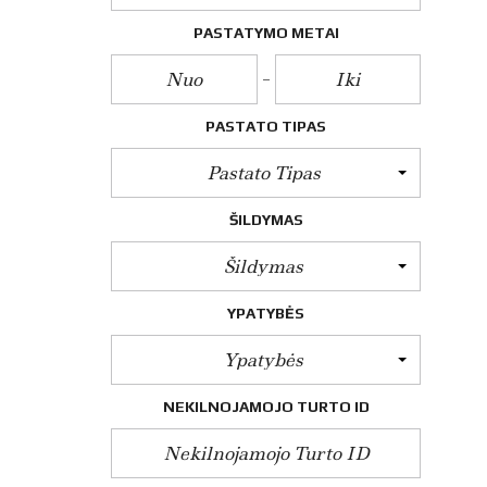
P
I
PASTATYMO METAI
R
K
I
M
A
PASTATO TIPAS
S
Pastato Tipas
N
T
N
ŠILDYMAS
U
O
Šildymas
M
A
V
YPATYBĖS
I
M
A
Ypatybės
S
NEKILNOJAMOJO TURTO ID
G
E
O
D