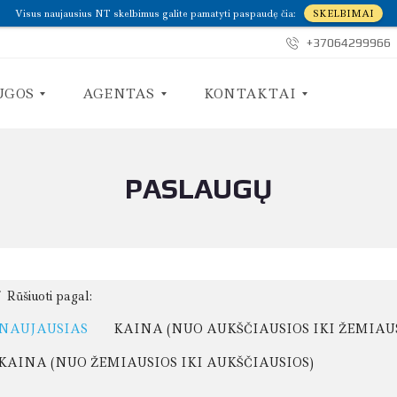
Visus naujausius NT skelbimus galite pamatyti paspaudę čia:
SKELBIMAI
+37064299966
UGOS
AGENTAS
KONTAKTAI
PASLAUGŲ
A
S
P
U
I
S
E
I
M
S
A
I
N
E
E
K
Rūšiuoti pagal:
I
M
NAUJAUSIAS
KAINA (NUO AUKŠČIAUSIOS IKI ŽEMIAU
E
KAINA (NUO ŽEMIAUSIOS IKI AUKŠČIAUSIOS)