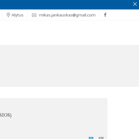
Alytus
mikas.jankauskas@gmail.com
SIOS)