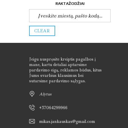
E
RAKTAŽODŽIAI
Z
I
N
I
A
CLEAR
I
M
A
T
A
V
Jeigu nuspręsite kreiptis pagalbos į
I
M
mane, kartu detaliai aptarsime
A
pardavimo eigą, reklamos būdus, kitus
I
Jums svarbius klausimus bei
sutarsime pardavimo sąlygas.
A
R
Alytus
C
H
I
+37064299966
T
E
K
mikas.jankauskas@gmail.com
T