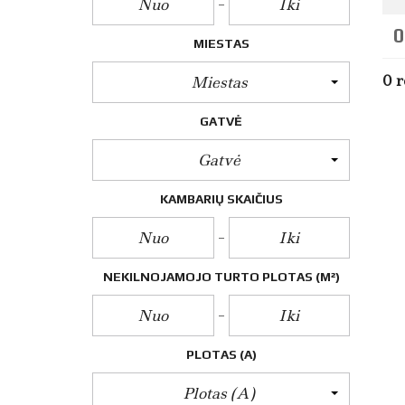
L
A
0
U
MIESTAS
S
I
0 r
Miestas
M
A
I
GATVĖ
S
Gatvė
N
T
KAMBARIŲ SKAIČIUS
P
A
R
D
A
V
NEKILNOJAMOJO TURTO PLOTAS
(M²)
I
M
A
S
PLOTAS (A)
N
T
Plotas (a)