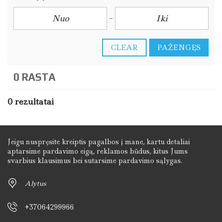
CLEAR
PAŽENGĘS
0 RASTA
0 rezultatai
Jeigu nuspręsite kreiptis pagalbos į mane, kartu detaliai
aptarsime pardavimo eigą, reklamos būdus, kitus Jums
svarbius klausimus bei sutarsime pardavimo sąlygas.
Alytus
+37064299966