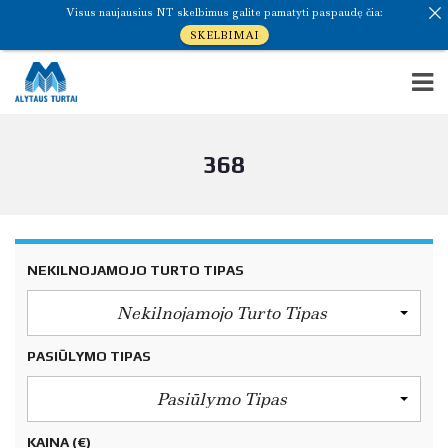
Visus naujausius NT skelbimus galite pamatyti paspaudę čia:
SKELBIMAI
368
NEKILNOJAMOJO TURTO TIPAS
Nekilnojamojo Turto Tipas
PASIŪLYMO TIPAS
Pasiūlymo Tipas
KAINA
(€)