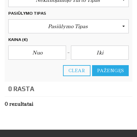
Nekilnojamojo Turto Tipas
PASIŪLYMO TIPAS
Pasiūlymo Tipas
KAINA
(€)
CLEAR
PAŽENGĘS
0 RASTA
0 rezultatai