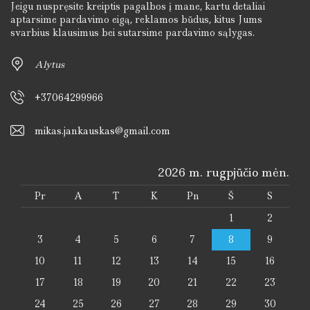
Jeigu nuspręsite kreiptis pagalbos į mane, kartu detaliai
aptarsime pardavimo eigą, reklamos būdus, kitus Jums
svarbius klausimus bei sutarsime pardavimo sąlygas.
Alytus
+37064299966
mikas.jankauskas@gmail.com
2026 m. rugpjūčio mėn.
Pr
A
T
K
Pn
Š
S
1
2
3
4
5
6
7
8
9
10
11
12
13
14
15
16
17
18
19
20
21
22
23
24
25
26
27
28
29
30