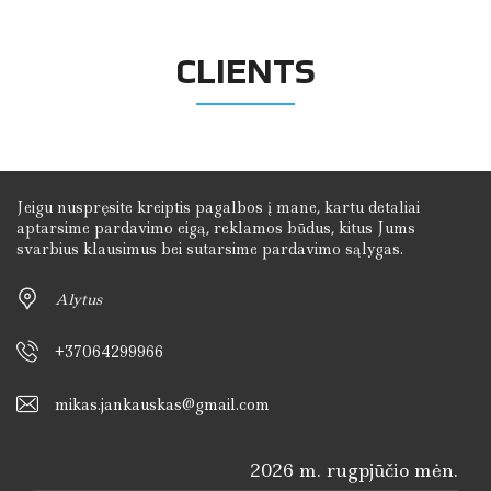
CLIENTS
Jeigu nuspręsite kreiptis pagalbos į mane, kartu detaliai
aptarsime pardavimo eigą, reklamos būdus, kitus Jums
svarbius klausimus bei sutarsime pardavimo sąlygas.
Alytus
+37064299966
mikas.jankauskas@gmail.com
2026 m. rugpjūčio mėn.