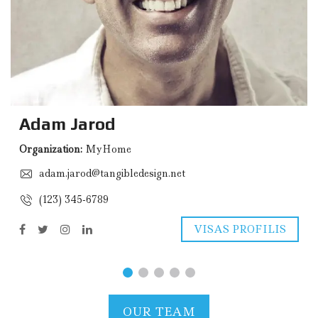
Adam Jarod
Organization:
MyHome
adam.jarod@tangibledesign.net
(123) 345-6789
VISAS PROFILIS
OUR TEAM