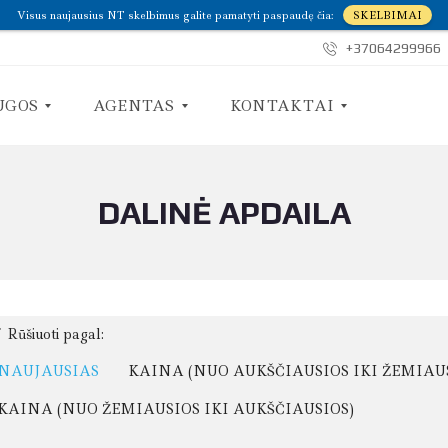
Visus naujausius NT skelbimus galite pamatyti paspaudę čia:
SKELBIMAI
+37064299966
UGOS
AGENTAS
KONTAKTAI
DALINĖ APDAILA
A
S
P
U
I
S
E
I
M
S
A
I
N
E
E
K
Rūšiuoti pagal:
I
M
NAUJAUSIAS
KAINA (NUO AUKŠČIAUSIOS IKI ŽEMIAU
E
KAINA (NUO ŽEMIAUSIOS IKI AUKŠČIAUSIOS)