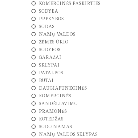
P
KOMERCINĖS PASKIRTIES
I
R
SODYBA
K
PREKYBOS
I
M
SODAS
A
NAMŲ VALDOS
S
ŽĖMĖS ŪKIO
SODYBOS
N
T
GARAŽAI
N
SKLYPAI
U
O
PATALPOS
M
BUTAI
A
V
DAUGIAFUNKCINĖS
I
KOMERCINĖS
M
A
SANDĖLIAVIMO
S
PRAMONĖS
KOTEDŽAS
G
E
SODO NAMAS
O
NAMŲ VALDOS SKLYPAS
D