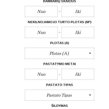
O
KAMBARIŲ SKAIČIUS
P
A
S
L
A
NEKILNOJAMOJO TURTO PLOTAS
(M²)
U
G
O
S
PLOTAS (A)
E
N
Plotas (a)
E
R
PASTATYMO METAI
G
I
N
I
O
N
PASTATO TIPAS
A
U
Pastato Tipas
D
I
N
ŠILDYMAS
G