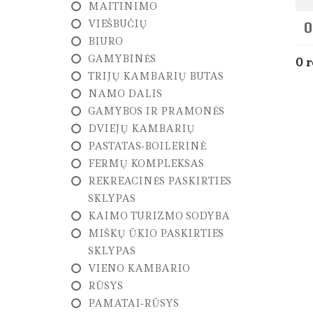
MAITINIMO
L
A
VIEŠBUČIŲ
0
U
BIURO
S
I
GAMYBINĖS
0 r
M
TRIJŲ KAMBARIŲ BUTAS
A
I
NAMO DALIS
S
GAMYBOS IR PRAMONĖS
DVIEJŲ KAMBARIŲ
N
T
PASTATAS-BOILERINĖ
P
FERMŲ KOMPLEKSAS
A
R
REKREACINĖS PASKIRTIES
D
SKLYPAS
A
V
KAIMO TURIZMO SODYBA
I
MIŠKŲ ŪKIO PASKIRTIES
M
A
SKLYPAS
S
VIENO KAMBARIO
RŪSYS
N
T
PAMATAI-RŪSYS