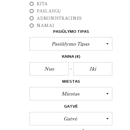
E
KITA
Z
PASLAUGŲ
I
N
ADMINISTRACINĖS
I
NAMAI
A
I
PASIŪLYMO TIPAS
M
A
Pasiūlymo Tipas
T
A
V
KAINA
(€)
I
M
A
I
MIESTAS
A
R
Miestas
C
H
GATVĖ
I
T
E
Gatvė
K
T