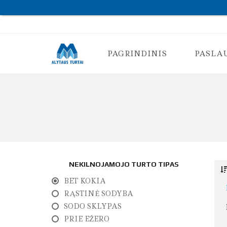
PAGRINDINIS
PASLA
K
O
N
S
U
L
T
NEKILNOJAMOJO TURTO TIPAS
A
C
BET KOKIA
I
J
RĄSTINĖ SODYBA
A
SODO SKLYPAS
N
T
PRIE EŽERO
K