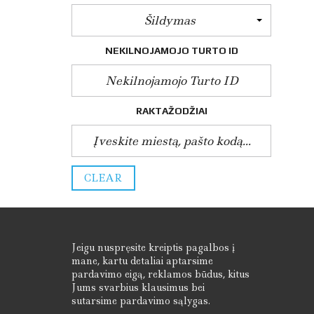
U
Šildymas
M
O
S
NEKILNOJAMOJO TURTO ID
E
R
T
I
F
RAKTAŽODŽIAI
I
K
A
T
A
I
CLEAR
Jeigu nuspręsite kreiptis pagalbos į
mane, kartu detaliai aptarsime
pardavimo eigą, reklamos būdus, kitus
Jums svarbius klausimus bei
sutarsime pardavimo sąlygas.