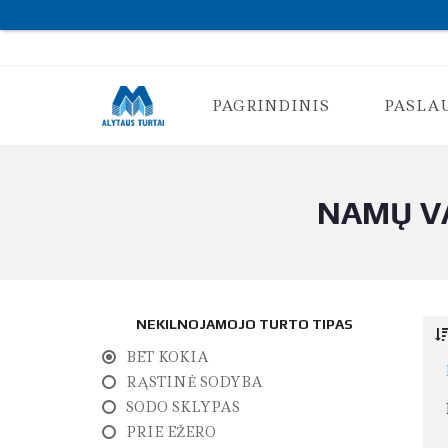
PAGRINDINIS
PASLA
NAMŲ VA
K
O
N
S
U
L
T
NEKILNOJAMOJO TURTO TIPAS
A
C
BET KOKIA
I
J
RĄSTINĖ SODYBA
A
SODO SKLYPAS
N
T
PRIE EŽERO
K