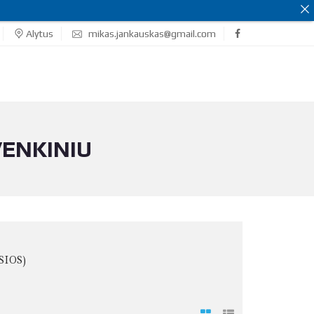
Alytus
mikas.jankauskas@gmail.com
VENKINIU
SIOS)