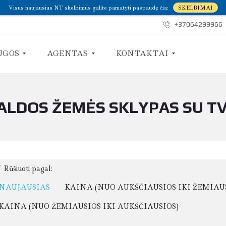
Visus naujausius NT skelbimus galite pamatyti paspaudę čia:
SKELBIMAI
+37064299966
UGOS
AGENTAS
KONTAKTAI
LDOS ŽEMĖS SKLYPAS SU T
A
S
P
U
I
S
E
I
M
S
A
I
N
E
E
K
Rūšiuoti pagal:
I
M
NAUJAUSIAS
KAINA (NUO AUKŠČIAUSIOS IKI ŽEMIAU
E
KAINA (NUO ŽEMIAUSIOS IKI AUKŠČIAUSIOS)