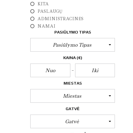
E
KITA
Z
PASLAUGŲ
I
N
ADMINISTRACINĖS
I
NAMAI
A
I
PASIŪLYMO TIPAS
M
A
Pasiūlymo Tipas
T
A
V
KAINA
(€)
I
M
A
I
MIESTAS
A
R
Miestas
C
H
GATVĖ
I
T
E
Gatvė
K
T