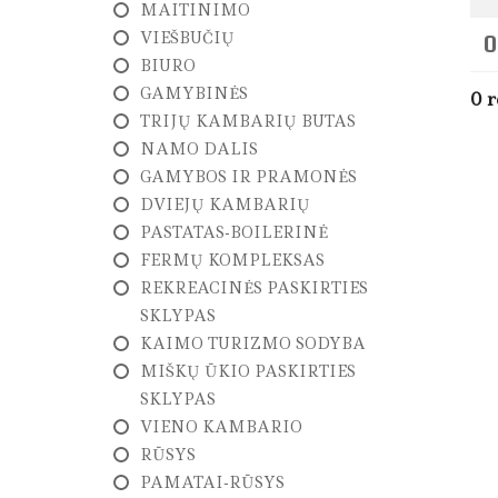
MAITINIMO
L
A
VIEŠBUČIŲ
0
U
BIURO
S
I
GAMYBINĖS
0 r
M
TRIJŲ KAMBARIŲ BUTAS
A
I
NAMO DALIS
S
GAMYBOS IR PRAMONĖS
DVIEJŲ KAMBARIŲ
N
T
PASTATAS-BOILERINĖ
P
FERMŲ KOMPLEKSAS
A
R
REKREACINĖS PASKIRTIES
D
SKLYPAS
A
V
KAIMO TURIZMO SODYBA
I
MIŠKŲ ŪKIO PASKIRTIES
M
A
SKLYPAS
S
VIENO KAMBARIO
RŪSYS
N
T
PAMATAI-RŪSYS