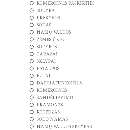
P
KOMERCINĖS PASKIRTIES
I
R
SODYBA
K
PREKYBOS
I
M
SODAS
A
NAMŲ VALDOS
S
ŽĖMĖS ŪKIO
SODYBOS
N
T
GARAŽAI
N
SKLYPAI
U
O
PATALPOS
M
BUTAI
A
V
DAUGIAFUNKCINĖS
I
KOMERCINĖS
M
A
SANDĖLIAVIMO
S
PRAMONĖS
KOTEDŽAS
G
E
SODO NAMAS
O
NAMŲ VALDOS SKLYPAS
D