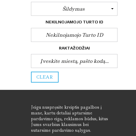
U
Šildymas
M
O
S
NEKILNOJAMOJO TURTO ID
E
R
T
I
F
RAKTAŽODŽIAI
I
K
A
T
A
I
CLEAR
Jeigu nuspręsite kreiptis pagalbos į
mane, kartu detaliai aptarsime
pardavimo eigą, reklamos būdus, kitus
Jums svarbius klausimus bei
sutarsime pardavimo sąlygas.