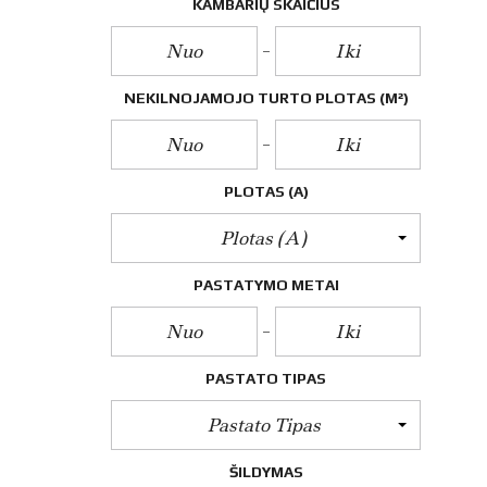
O
KAMBARIŲ SKAIČIUS
P
A
S
L
A
NEKILNOJAMOJO TURTO PLOTAS
(M²)
U
G
O
S
PLOTAS (A)
E
N
Plotas (a)
E
R
PASTATYMO METAI
G
I
N
I
O
N
PASTATO TIPAS
A
U
Pastato Tipas
D
I
N
ŠILDYMAS
G