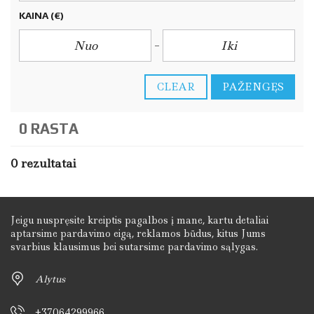
KAINA
(€)
CLEAR
PAŽENGĘS
0 RASTA
0 rezultatai
Jeigu nuspręsite kreiptis pagalbos į mane, kartu detaliai
aptarsime pardavimo eigą, reklamos būdus, kitus Jums
svarbius klausimus bei sutarsime pardavimo sąlygas.
Alytus
+37064299966