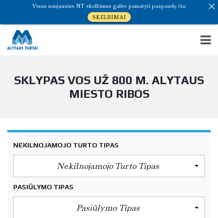
Visus naujausius NT skelbimus galite pamatyti paspaudę čia:
SKELBIMAI
SKLYPAS VOS UŽ 800 M. ALYTAUS
MIESTO RIBOS
NEKILNOJAMOJO TURTO TIPAS
Nekilnojamojo Turto Tipas
PASIŪLYMO TIPAS
Pasiūlymo Tipas