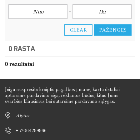
CLEAR
PAŽENGĘS
0 RASTA
0 rezultatai
Jeigu nuspręsite kreiptis pagalbos į mane, kartu detaliai
aptarsime pardavimo eigą, reklamos būdus, kitus Jums
svarbius klausimus bei sutarsime pardavimo sąlygas.
Alytus
+37064299966