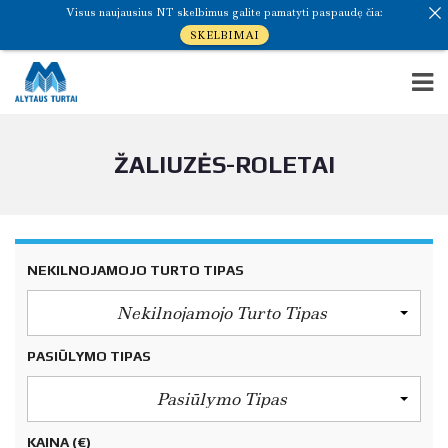
Visus naujausius NT skelbimus galite pamatyti paspaudę čia:
SKELBIMAI
ŽALIUZĖS-ROLETAI
NEKILNOJAMOJO TURTO TIPAS
Nekilnojamojo Turto Tipas
PASIŪLYMO TIPAS
Pasiūlymo Tipas
KAINA
(€)