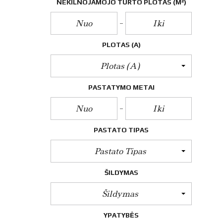
O
NEKILNOJAMOJO TURTO PLOTAS
(M²)
P
A
S
L
A
PLOTAS (A)
U
G
Plotas (a)
O
S
PASTATYMO METAI
E
N
E
R
PASTATO TIPAS
G
I
N
Pastato Tipas
I
O
N
ŠILDYMAS
A
U
Šildymas
D
I
N
YPATYBĖS
G