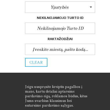
U
Ypatybės
M
O
S
NEKILNOJAMOJO TURTO ID
E
R
T
I
F
RAKTAŽODŽIAI
I
K
A
T
A
I
CLEAR
Jeigu nuspręsite kreiptis pagalbos į
mane, kartu detaliai aptarsime
pardavimo eigą, reklamos būdus, kitus
Jums svarbius klausimus bei
sutarsime pardavimo sąlygas.