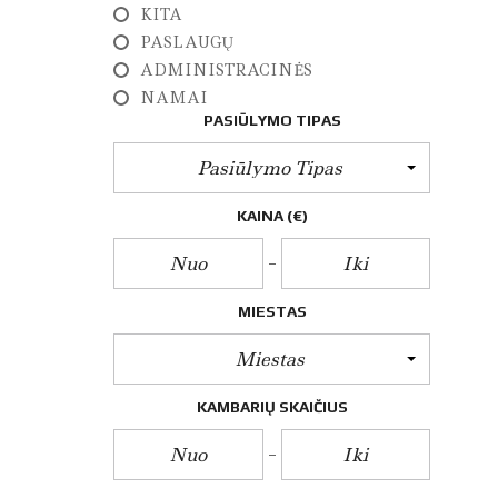
E
KITA
Z
PASLAUGŲ
I
N
ADMINISTRACINĖS
I
NAMAI
A
I
PASIŪLYMO TIPAS
M
A
Pasiūlymo Tipas
T
A
V
KAINA
(€)
I
M
A
I
MIESTAS
A
R
Miestas
C
H
KAMBARIŲ SKAIČIUS
I
T
E
K
T