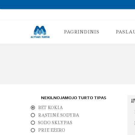
PAGRINDINIS
PASLA
K
O
N
S
U
L
T
NEKILNOJAMOJO TURTO TIPAS
A
C
BET KOKIA
I
J
RĄSTINĖ SODYBA
A
SODO SKLYPAS
N
T
PRIE EŽERO
K