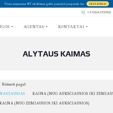
Visus naujausius NT skelbimus galite pamatyti paspaudę čia:
SKELBIMAI
+37064299966
UGOS
AGENTAS
KONTAKTAI
ALYTAUS KAIMAS
A
S
P
U
I
S
E
I
M
S
A
I
N
E
E
K
Rūšiuoti pagal:
I
M
NAUJAUSIAS
KAINA (NUO AUKŠČIAUSIOS IKI ŽEMIAU
E
KAINA (NUO ŽEMIAUSIOS IKI AUKŠČIAUSIOS)