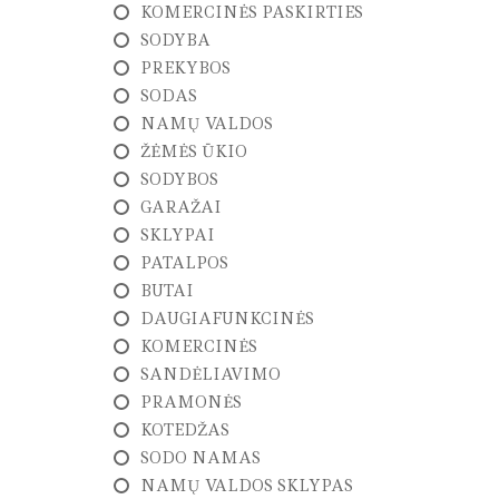
P
KOMERCINĖS PASKIRTIES
I
R
SODYBA
K
PREKYBOS
I
M
SODAS
A
NAMŲ VALDOS
S
ŽĖMĖS ŪKIO
SODYBOS
N
T
GARAŽAI
N
SKLYPAI
U
O
PATALPOS
M
BUTAI
A
V
DAUGIAFUNKCINĖS
I
KOMERCINĖS
M
A
SANDĖLIAVIMO
S
PRAMONĖS
KOTEDŽAS
G
E
SODO NAMAS
O
NAMŲ VALDOS SKLYPAS
D