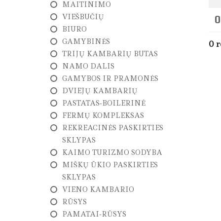
MAITINIMO
L
A
VIEŠBUČIŲ
0
U
BIURO
S
I
GAMYBINĖS
0 r
M
TRIJŲ KAMBARIŲ BUTAS
A
I
NAMO DALIS
S
GAMYBOS IR PRAMONĖS
DVIEJŲ KAMBARIŲ
N
T
PASTATAS-BOILERINĖ
P
FERMŲ KOMPLEKSAS
A
R
REKREACINĖS PASKIRTIES
D
SKLYPAS
A
V
KAIMO TURIZMO SODYBA
I
MIŠKŲ ŪKIO PASKIRTIES
M
A
SKLYPAS
S
VIENO KAMBARIO
RŪSYS
N
T
PAMATAI-RŪSYS